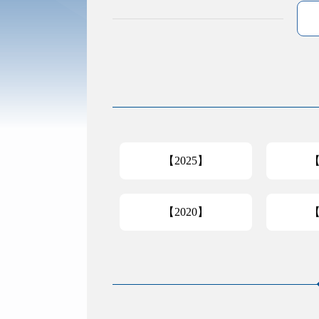
【2025】
【
【2020】
【